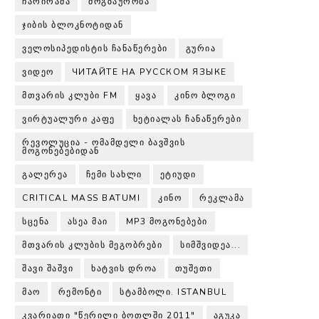
ᲩᲐᲠᲘᲠᲐᲛᲐ
ᲛᲝᲒᲖᲐᲣᲠᲝᲑᲐ
ᲯᲘᲑᲘᲡ ᲑᲚᲝᲙᲜᲝᲢᲘᲓᲐᲜ
ᲕᲔᲚᲝᲡᲘᲞᲔᲓᲘᲡᲢᲘᲡ ᲩᲐᲜᲐᲬᲔᲠᲔᲑᲘ
ᲒᲣᲠᲘᲐ
ᲕᲘᲓᲔᲝ
ЧИТАЙТЕ НА РУССКОМ ЯЗЫКЕ
ᲛᲗᲕᲐᲠᲘᲡ ᲙᲚᲣᲑᲘ FM
ᲧᲐᲕᲐ
ᲙᲘᲜᲝ ᲑᲚᲝᲒᲘ
ᲕᲘᲠᲢᲣᲐᲚᲣᲠᲘ ᲙᲐᲤᲔ
ᲮᲔᲢᲘᲐᲚᲐᲡ ᲩᲐᲜᲐᲬᲔᲠᲔᲑᲘ
ᲠᲔᲕᲝᲚᲣᲪᲘᲐ - ᲝᲛᲐᲛᲓᲔᲚᲘ ᲑᲐᲕᲨᲕᲘᲡ
ᲛᲝᲒᲝᲜᲔᲑᲔᲑᲘᲓᲐᲜ
ᲒᲐᲚᲔᲠᲔᲐ
ᲩᲔᲛᲘ ᲡᲐᲮᲚᲘ
ᲔᲢᲘᲣᲓᲘ
CRITICAL MASS BATUMI
ᲙᲘᲜᲝ
ᲠᲔᲙᲚᲐᲛᲐ
ᲡᲪᲔᲜᲐ
ᲐᲡᲔᲐ ᲛᲐᲘ
MP3 ᲛᲝᲒᲝᲜᲔᲑᲔᲑᲘ
ᲛᲗᲕᲐᲠᲘᲡ ᲙᲚᲣᲑᲘᲡ ᲛᲔᲒᲝᲑᲠᲔᲑᲘ
ᲡᲘᲛᲨᲕᲘᲓᲔᲐ...
ᲨᲐᲕᲘ ᲨᲐᲨᲕᲘ
ᲮᲐᲢᲕᲘᲡ ᲓᲠᲝᲐ
ᲗᲣᲨᲔᲗᲘ
ᲛᲐᲝ
ᲠᲔᲛᲝᲜᲢᲘ
ᲡᲢᲐᲛᲑᲝᲚᲘ. ISTANBUL
ᲙᲕᲐᲠᲘᲐᲗᲘ "ᲬᲔᲠᲘᲚᲘ ᲑᲝᲗᲚᲨᲘ 2011"
ᲐᲒᲣᲙᲐ