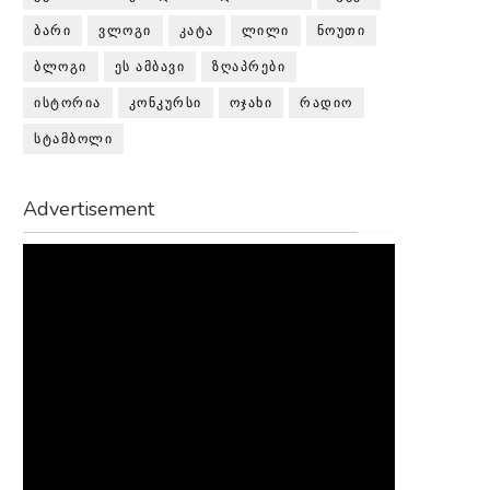
ᲑᲐᲠᲘ
ᲕᲚᲝᲒᲘ
ᲙᲐᲢᲐ
ᲚᲘᲚᲘ
ᲜᲝᲣᲗᲘ
ᲑᲚᲝᲒᲘ
ᲔᲡ ᲐᲛᲑᲐᲕᲘ
ᲖᲦᲐᲞᲠᲔᲑᲘ
ᲘᲡᲢᲝᲠᲘᲐ
ᲙᲝᲜᲙᲣᲠᲡᲘ
ᲝᲯᲐᲮᲘ
ᲠᲐᲓᲘᲝ
ᲡᲢᲐᲛᲑᲝᲚᲘ
Advertisement