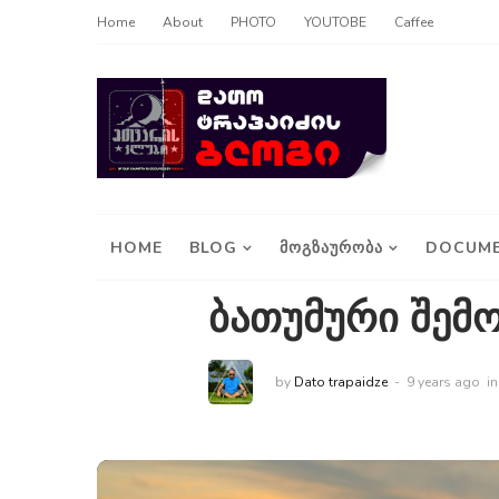
Home
About
PHOTO
YOUTOBE
Caffee
HOME
BLOG
ᲛᲝᲒᲖᲐᲣᲠᲝᲑᲐ
DOCUME
ბათუმური შემ
by
Dato trapaidze
9 years ago
i