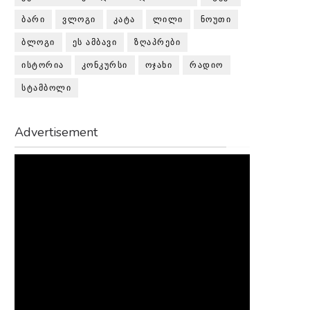
ᲑᲐᲠᲘ
ᲕᲚᲝᲒᲘ
ᲙᲐᲢᲐ
ᲚᲘᲚᲘ
ᲜᲝᲣᲗᲘ
ᲑᲚᲝᲒᲘ
ᲔᲡ ᲐᲛᲑᲐᲕᲘ
ᲖᲦᲐᲞᲠᲔᲑᲘ
ᲘᲡᲢᲝᲠᲘᲐ
ᲙᲝᲜᲙᲣᲠᲡᲘ
ᲝᲯᲐᲮᲘ
ᲠᲐᲓᲘᲝ
ᲡᲢᲐᲛᲑᲝᲚᲘ
Advertisement