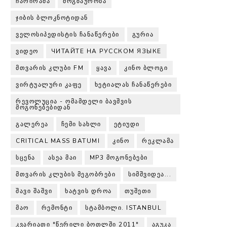
ᲩᲐᲠᲘᲠᲐᲛᲐ
ᲛᲝᲒᲖᲐᲣᲠᲝᲑᲐ
ᲯᲘᲑᲘᲡ ᲑᲚᲝᲙᲜᲝᲢᲘᲓᲐᲜ
ᲕᲔᲚᲝᲡᲘᲞᲔᲓᲘᲡᲢᲘᲡ ᲩᲐᲜᲐᲬᲔᲠᲔᲑᲘ
ᲒᲣᲠᲘᲐ
ᲕᲘᲓᲔᲝ
ЧИТАЙТЕ НА РУССКОМ ЯЗЫКЕ
ᲛᲗᲕᲐᲠᲘᲡ ᲙᲚᲣᲑᲘ FM
ᲧᲐᲕᲐ
ᲙᲘᲜᲝ ᲑᲚᲝᲒᲘ
ᲕᲘᲠᲢᲣᲐᲚᲣᲠᲘ ᲙᲐᲤᲔ
ᲮᲔᲢᲘᲐᲚᲐᲡ ᲩᲐᲜᲐᲬᲔᲠᲔᲑᲘ
ᲠᲔᲕᲝᲚᲣᲪᲘᲐ - ᲝᲛᲐᲛᲓᲔᲚᲘ ᲑᲐᲕᲨᲕᲘᲡ
ᲛᲝᲒᲝᲜᲔᲑᲔᲑᲘᲓᲐᲜ
ᲒᲐᲚᲔᲠᲔᲐ
ᲩᲔᲛᲘ ᲡᲐᲮᲚᲘ
ᲔᲢᲘᲣᲓᲘ
CRITICAL MASS BATUMI
ᲙᲘᲜᲝ
ᲠᲔᲙᲚᲐᲛᲐ
ᲡᲪᲔᲜᲐ
ᲐᲡᲔᲐ ᲛᲐᲘ
MP3 ᲛᲝᲒᲝᲜᲔᲑᲔᲑᲘ
ᲛᲗᲕᲐᲠᲘᲡ ᲙᲚᲣᲑᲘᲡ ᲛᲔᲒᲝᲑᲠᲔᲑᲘ
ᲡᲘᲛᲨᲕᲘᲓᲔᲐ...
ᲨᲐᲕᲘ ᲨᲐᲨᲕᲘ
ᲮᲐᲢᲕᲘᲡ ᲓᲠᲝᲐ
ᲗᲣᲨᲔᲗᲘ
ᲛᲐᲝ
ᲠᲔᲛᲝᲜᲢᲘ
ᲡᲢᲐᲛᲑᲝᲚᲘ. ISTANBUL
ᲙᲕᲐᲠᲘᲐᲗᲘ "ᲬᲔᲠᲘᲚᲘ ᲑᲝᲗᲚᲨᲘ 2011"
ᲐᲒᲣᲙᲐ