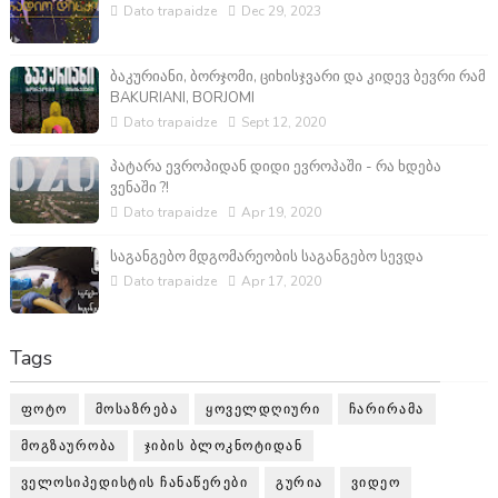
Dato trapaidze
Dec 29, 2023
ბაკურიანი, ბორჯომი, ციხისჯვარი და კიდევ ბევრი რამ
BAKURIANI, BORJOMI
Dato trapaidze
Sept 12, 2020
პატარა ევროპიდან დიდი ევროპაში - რა ხდება
ვენაში ?!
Dato trapaidze
Apr 19, 2020
საგანგებო მდგომარეობის საგანგებო სევდა
Dato trapaidze
Apr 17, 2020
Tags
ᲤᲝᲢᲝ
ᲛᲝᲡᲐᲖᲠᲔᲑᲐ
ᲧᲝᲕᲔᲚᲓᲦᲘᲣᲠᲘ
ᲩᲐᲠᲘᲠᲐᲛᲐ
ᲛᲝᲒᲖᲐᲣᲠᲝᲑᲐ
ᲯᲘᲑᲘᲡ ᲑᲚᲝᲙᲜᲝᲢᲘᲓᲐᲜ
ᲕᲔᲚᲝᲡᲘᲞᲔᲓᲘᲡᲢᲘᲡ ᲩᲐᲜᲐᲬᲔᲠᲔᲑᲘ
ᲒᲣᲠᲘᲐ
ᲕᲘᲓᲔᲝ