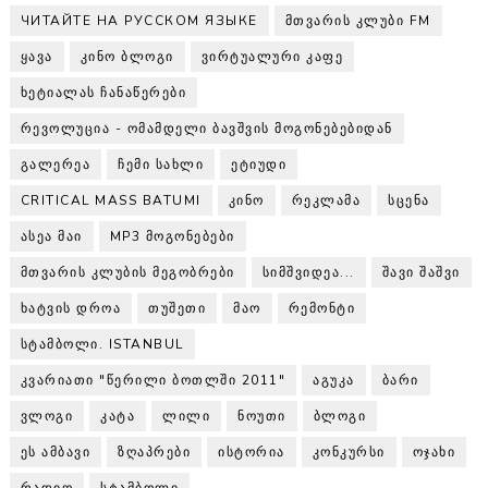
ЧИТАЙТЕ НА РУССКОМ ЯЗЫКЕ
ᲛᲗᲕᲐᲠᲘᲡ ᲙᲚᲣᲑᲘ FM
ᲧᲐᲕᲐ
ᲙᲘᲜᲝ ᲑᲚᲝᲒᲘ
ᲕᲘᲠᲢᲣᲐᲚᲣᲠᲘ ᲙᲐᲤᲔ
ᲮᲔᲢᲘᲐᲚᲐᲡ ᲩᲐᲜᲐᲬᲔᲠᲔᲑᲘ
ᲠᲔᲕᲝᲚᲣᲪᲘᲐ - ᲝᲛᲐᲛᲓᲔᲚᲘ ᲑᲐᲕᲨᲕᲘᲡ ᲛᲝᲒᲝᲜᲔᲑᲔᲑᲘᲓᲐᲜ
ᲒᲐᲚᲔᲠᲔᲐ
ᲩᲔᲛᲘ ᲡᲐᲮᲚᲘ
ᲔᲢᲘᲣᲓᲘ
CRITICAL MASS BATUMI
ᲙᲘᲜᲝ
ᲠᲔᲙᲚᲐᲛᲐ
ᲡᲪᲔᲜᲐ
ᲐᲡᲔᲐ ᲛᲐᲘ
MP3 ᲛᲝᲒᲝᲜᲔᲑᲔᲑᲘ
ᲛᲗᲕᲐᲠᲘᲡ ᲙᲚᲣᲑᲘᲡ ᲛᲔᲒᲝᲑᲠᲔᲑᲘ
ᲡᲘᲛᲨᲕᲘᲓᲔᲐ...
ᲨᲐᲕᲘ ᲨᲐᲨᲕᲘ
ᲮᲐᲢᲕᲘᲡ ᲓᲠᲝᲐ
ᲗᲣᲨᲔᲗᲘ
ᲛᲐᲝ
ᲠᲔᲛᲝᲜᲢᲘ
ᲡᲢᲐᲛᲑᲝᲚᲘ. ISTANBUL
ᲙᲕᲐᲠᲘᲐᲗᲘ "ᲬᲔᲠᲘᲚᲘ ᲑᲝᲗᲚᲨᲘ 2011"
ᲐᲒᲣᲙᲐ
ᲑᲐᲠᲘ
ᲕᲚᲝᲒᲘ
ᲙᲐᲢᲐ
ᲚᲘᲚᲘ
ᲜᲝᲣᲗᲘ
ᲑᲚᲝᲒᲘ
ᲔᲡ ᲐᲛᲑᲐᲕᲘ
ᲖᲦᲐᲞᲠᲔᲑᲘ
ᲘᲡᲢᲝᲠᲘᲐ
ᲙᲝᲜᲙᲣᲠᲡᲘ
ᲝᲯᲐᲮᲘ
ᲠᲐᲓᲘᲝ
ᲡᲢᲐᲛᲑᲝᲚᲘ