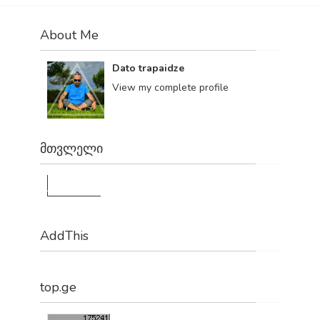
About Me
Dato trapaidze
View my complete profile
მთვლელი
1,181,311
AddThis
top.ge