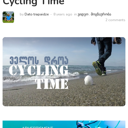
Cycling Time
by
Dato trapaidze
8 years ago
in
ᲕᲘᲓᲔᲝ
,
ᲛᲝᲒᲖᲐᲣᲠᲝᲑᲐ
2 comments