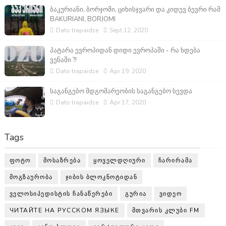
ბაკურიანი, ბორჯომი, ციხისჯვარი და კიდევ ბევრი რამ
BAKURIANI, BORJOMI
Dato trapaidze
Sept 12, 2020
პატარა ევროპიდან დიდი ევროპაში - რა ხდება
ვენაში ?!
Dato trapaidze
Apr 19, 2020
საგანგებო მდგომარეობის საგანგებო სევდა
Dato trapaidze
Apr 17, 2020
Tags
ᲤᲝᲢᲝ
ᲛᲝᲡᲐᲖᲠᲔᲑᲐ
ᲧᲝᲕᲔᲚᲓᲦᲘᲣᲠᲘ
ᲩᲐᲠᲘᲠᲐᲛᲐ
ᲛᲝᲒᲖᲐᲣᲠᲝᲑᲐ
ᲯᲘᲑᲘᲡ ᲑᲚᲝᲙᲜᲝᲢᲘᲓᲐᲜ
ᲕᲔᲚᲝᲡᲘᲞᲔᲓᲘᲡᲢᲘᲡ ᲩᲐᲜᲐᲬᲔᲠᲔᲑᲘ
ᲒᲣᲠᲘᲐ
ᲕᲘᲓᲔᲝ
ЧИТАЙТЕ НА РУССКОМ ЯЗЫКЕ
ᲛᲗᲕᲐᲠᲘᲡ ᲙᲚᲣᲑᲘ FM