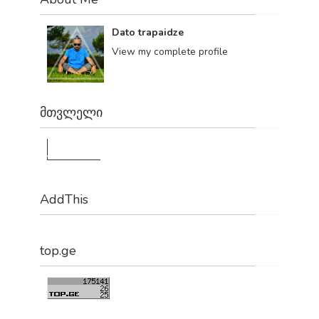
Dato trapaidze
View my complete profile
მთვლელი
1,180,040
AddThis
top.ge