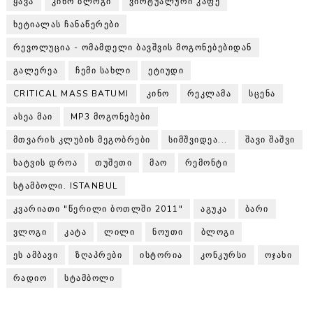
ᲧᲐᲕᲐ
ᲙᲘᲜᲝ ᲑᲚᲝᲒᲘ
ᲕᲘᲠᲢᲣᲐᲚᲣᲠᲘ ᲙᲐᲤᲔ
ᲮᲔᲢᲘᲐᲚᲐᲡ ᲩᲐᲜᲐᲬᲔᲠᲔᲑᲘ
ᲠᲔᲕᲝᲚᲣᲪᲘᲐ - ᲝᲛᲐᲛᲓᲔᲚᲘ ᲑᲐᲕᲨᲕᲘᲡ ᲛᲝᲒᲝᲜᲔᲑᲔᲑᲘᲓᲐᲜ
ᲒᲐᲚᲔᲠᲔᲐ
ᲩᲔᲛᲘ ᲡᲐᲮᲚᲘ
ᲔᲢᲘᲣᲓᲘ
CRITICAL MASS BATUMI
ᲙᲘᲜᲝ
ᲠᲔᲙᲚᲐᲛᲐ
ᲡᲪᲔᲜᲐ
ᲐᲡᲔᲐ ᲛᲐᲘ
MP3 ᲛᲝᲒᲝᲜᲔᲑᲔᲑᲘ
ᲛᲗᲕᲐᲠᲘᲡ ᲙᲚᲣᲑᲘᲡ ᲛᲔᲒᲝᲑᲠᲔᲑᲘ
ᲡᲘᲛᲨᲕᲘᲓᲔᲐ...
ᲨᲐᲕᲘ ᲨᲐᲨᲕᲘ
ᲮᲐᲢᲕᲘᲡ ᲓᲠᲝᲐ
ᲗᲣᲨᲔᲗᲘ
ᲛᲐᲝ
ᲠᲔᲛᲝᲜᲢᲘ
ᲡᲢᲐᲛᲑᲝᲚᲘ. ISTANBUL
ᲙᲕᲐᲠᲘᲐᲗᲘ "ᲬᲔᲠᲘᲚᲘ ᲑᲝᲗᲚᲨᲘ 2011"
ᲐᲒᲣᲙᲐ
ᲑᲐᲠᲘ
ᲕᲚᲝᲒᲘ
ᲙᲐᲢᲐ
ᲚᲘᲚᲘ
ᲜᲝᲣᲗᲘ
ᲑᲚᲝᲒᲘ
ᲔᲡ ᲐᲛᲑᲐᲕᲘ
ᲖᲦᲐᲞᲠᲔᲑᲘ
ᲘᲡᲢᲝᲠᲘᲐ
ᲙᲝᲜᲙᲣᲠᲡᲘ
ᲝᲯᲐᲮᲘ
ᲠᲐᲓᲘᲝ
ᲡᲢᲐᲛᲑᲝᲚᲘ