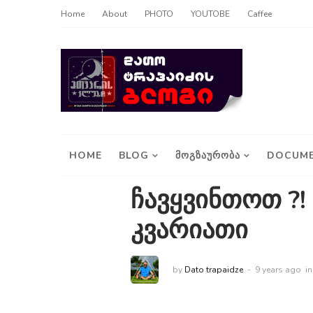
Home
About
PHOTO
YOUTOBE
Caffee
HOME
BLOG
ᲛᲝᲒᲖᲐᲣᲠᲝᲑᲐ
DOCUME
ჩავყვინთოთ ?!
კვარიათი
by
Dato trapaidze
9 years ago
i