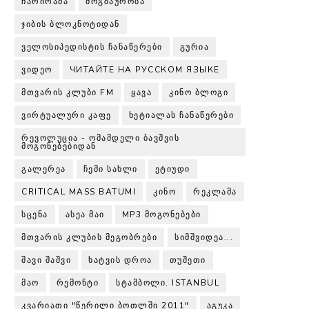
ᲩᲐᲠᲘᲠᲐᲛᲐ
ᲛᲝᲒᲖᲐᲣᲠᲝᲑᲐ
ᲯᲘᲑᲘᲡ ᲑᲚᲝᲙᲜᲝᲢᲘᲓᲐᲜ
ᲕᲔᲚᲝᲡᲘᲞᲔᲓᲘᲡᲢᲘᲡ ᲩᲐᲜᲐᲬᲔᲠᲔᲑᲘ
ᲒᲣᲠᲘᲐ
ᲕᲘᲓᲔᲝ
ЧИТАЙТЕ НА РУССКОМ ЯЗЫКЕ
ᲛᲗᲕᲐᲠᲘᲡ ᲙᲚᲣᲑᲘ FM
ᲧᲐᲕᲐ
ᲙᲘᲜᲝ ᲑᲚᲝᲒᲘ
ᲕᲘᲠᲢᲣᲐᲚᲣᲠᲘ ᲙᲐᲤᲔ
ᲮᲔᲢᲘᲐᲚᲐᲡ ᲩᲐᲜᲐᲬᲔᲠᲔᲑᲘ
ᲠᲔᲕᲝᲚᲣᲪᲘᲐ - ᲝᲛᲐᲛᲓᲔᲚᲘ ᲑᲐᲕᲨᲕᲘᲡ
ᲛᲝᲒᲝᲜᲔᲑᲔᲑᲘᲓᲐᲜ
ᲒᲐᲚᲔᲠᲔᲐ
ᲩᲔᲛᲘ ᲡᲐᲮᲚᲘ
ᲔᲢᲘᲣᲓᲘ
CRITICAL MASS BATUMI
ᲙᲘᲜᲝ
ᲠᲔᲙᲚᲐᲛᲐ
ᲡᲪᲔᲜᲐ
ᲐᲡᲔᲐ ᲛᲐᲘ
MP3 ᲛᲝᲒᲝᲜᲔᲑᲔᲑᲘ
ᲛᲗᲕᲐᲠᲘᲡ ᲙᲚᲣᲑᲘᲡ ᲛᲔᲒᲝᲑᲠᲔᲑᲘ
ᲡᲘᲛᲨᲕᲘᲓᲔᲐ...
ᲨᲐᲕᲘ ᲨᲐᲨᲕᲘ
ᲮᲐᲢᲕᲘᲡ ᲓᲠᲝᲐ
ᲗᲣᲨᲔᲗᲘ
ᲛᲐᲝ
ᲠᲔᲛᲝᲜᲢᲘ
ᲡᲢᲐᲛᲑᲝᲚᲘ. ISTANBUL
ᲙᲕᲐᲠᲘᲐᲗᲘ "ᲬᲔᲠᲘᲚᲘ ᲑᲝᲗᲚᲨᲘ 2011"
ᲐᲒᲣᲙᲐ