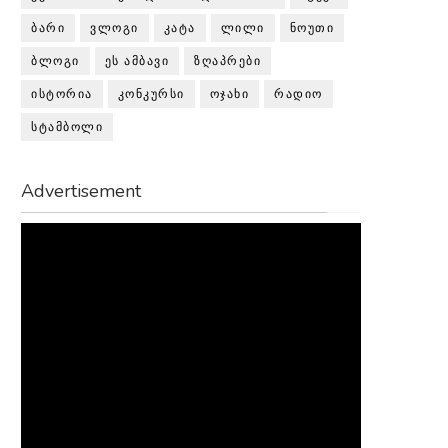
ᲑᲐᲠᲘ
ᲕᲚᲝᲒᲘ
ᲙᲐᲢᲐ
ᲚᲘᲚᲘ
ᲜᲝᲣᲗᲘ
ᲑᲚᲝᲒᲘ
ᲔᲡ ᲐᲛᲑᲐᲕᲘ
ᲖᲦᲐᲞᲠᲔᲑᲘ
ᲘᲡᲢᲝᲠᲘᲐ
ᲙᲝᲜᲙᲣᲠᲡᲘ
ᲝᲯᲐᲮᲘ
ᲠᲐᲓᲘᲝ
ᲡᲢᲐᲛᲑᲝᲚᲘ
Advertisement