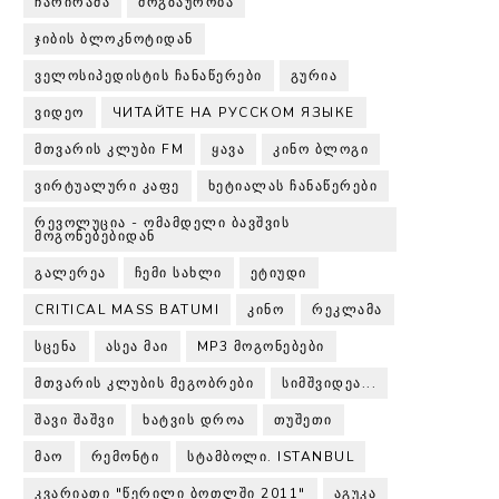
ᲩᲐᲠᲘᲠᲐᲛᲐ
ᲛᲝᲒᲖᲐᲣᲠᲝᲑᲐ
ᲯᲘᲑᲘᲡ ᲑᲚᲝᲙᲜᲝᲢᲘᲓᲐᲜ
ᲕᲔᲚᲝᲡᲘᲞᲔᲓᲘᲡᲢᲘᲡ ᲩᲐᲜᲐᲬᲔᲠᲔᲑᲘ
ᲒᲣᲠᲘᲐ
ᲕᲘᲓᲔᲝ
ЧИТАЙТЕ НА РУССКОМ ЯЗЫКЕ
ᲛᲗᲕᲐᲠᲘᲡ ᲙᲚᲣᲑᲘ FM
ᲧᲐᲕᲐ
ᲙᲘᲜᲝ ᲑᲚᲝᲒᲘ
ᲕᲘᲠᲢᲣᲐᲚᲣᲠᲘ ᲙᲐᲤᲔ
ᲮᲔᲢᲘᲐᲚᲐᲡ ᲩᲐᲜᲐᲬᲔᲠᲔᲑᲘ
ᲠᲔᲕᲝᲚᲣᲪᲘᲐ - ᲝᲛᲐᲛᲓᲔᲚᲘ ᲑᲐᲕᲨᲕᲘᲡ
ᲛᲝᲒᲝᲜᲔᲑᲔᲑᲘᲓᲐᲜ
ᲒᲐᲚᲔᲠᲔᲐ
ᲩᲔᲛᲘ ᲡᲐᲮᲚᲘ
ᲔᲢᲘᲣᲓᲘ
CRITICAL MASS BATUMI
ᲙᲘᲜᲝ
ᲠᲔᲙᲚᲐᲛᲐ
ᲡᲪᲔᲜᲐ
ᲐᲡᲔᲐ ᲛᲐᲘ
MP3 ᲛᲝᲒᲝᲜᲔᲑᲔᲑᲘ
ᲛᲗᲕᲐᲠᲘᲡ ᲙᲚᲣᲑᲘᲡ ᲛᲔᲒᲝᲑᲠᲔᲑᲘ
ᲡᲘᲛᲨᲕᲘᲓᲔᲐ...
ᲨᲐᲕᲘ ᲨᲐᲨᲕᲘ
ᲮᲐᲢᲕᲘᲡ ᲓᲠᲝᲐ
ᲗᲣᲨᲔᲗᲘ
ᲛᲐᲝ
ᲠᲔᲛᲝᲜᲢᲘ
ᲡᲢᲐᲛᲑᲝᲚᲘ. ISTANBUL
ᲙᲕᲐᲠᲘᲐᲗᲘ "ᲬᲔᲠᲘᲚᲘ ᲑᲝᲗᲚᲨᲘ 2011"
ᲐᲒᲣᲙᲐ