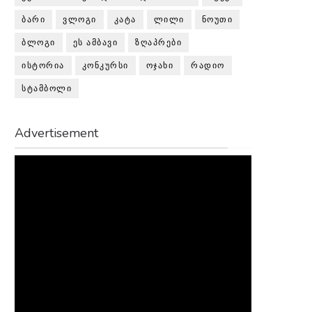
ᲑᲐᲠᲘ
ᲕᲚᲝᲒᲘ
ᲙᲐᲢᲐ
ᲚᲘᲚᲘ
ᲜᲝᲣᲗᲘ
ᲑᲚᲝᲒᲘ
ᲔᲡ ᲐᲛᲑᲐᲕᲘ
ᲖᲦᲐᲞᲠᲔᲑᲘ
ᲘᲡᲢᲝᲠᲘᲐ
ᲙᲝᲜᲙᲣᲠᲡᲘ
ᲝᲯᲐᲮᲘ
ᲠᲐᲓᲘᲝ
ᲡᲢᲐᲛᲑᲝᲚᲘ
Advertisement