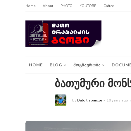
Home
About
PHOTO
YOUTOBE
Caffee
HOME
BLOG
ᲛᲝᲒᲖᲐᲣᲠᲝᲑᲐ
DOCUME
ბათუმური მონ
by
Dato trapaidze
10 years ago
i