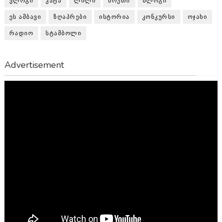
ᲕᲚᲝᲒᲘ
ᲙᲐᲢᲐ
ᲚᲘᲚᲘ
ᲜᲝᲣᲗᲘ
ᲑᲚᲝᲒᲘ
ᲔᲡ ᲐᲛᲑᲐᲕᲘ
ᲖᲦᲐᲞᲠᲔᲑᲘ
ᲘᲡᲢᲝᲠᲘᲐ
ᲙᲝᲜᲙᲣᲠᲡᲘ
ᲝᲯᲐᲮᲘ
ᲠᲐᲓᲘᲝ
ᲡᲢᲐᲛᲑᲝᲚᲘ
Advertisement