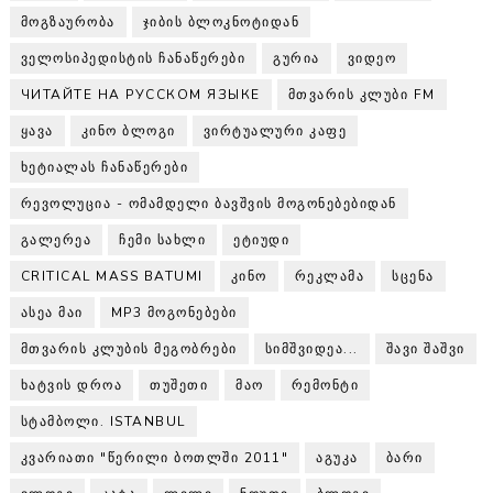
ᲛᲝᲒᲖᲐᲣᲠᲝᲑᲐ
ᲯᲘᲑᲘᲡ ᲑᲚᲝᲙᲜᲝᲢᲘᲓᲐᲜ
ᲕᲔᲚᲝᲡᲘᲞᲔᲓᲘᲡᲢᲘᲡ ᲩᲐᲜᲐᲬᲔᲠᲔᲑᲘ
ᲒᲣᲠᲘᲐ
ᲕᲘᲓᲔᲝ
ЧИТАЙТЕ НА РУССКОМ ЯЗЫКЕ
ᲛᲗᲕᲐᲠᲘᲡ ᲙᲚᲣᲑᲘ FM
ᲧᲐᲕᲐ
ᲙᲘᲜᲝ ᲑᲚᲝᲒᲘ
ᲕᲘᲠᲢᲣᲐᲚᲣᲠᲘ ᲙᲐᲤᲔ
ᲮᲔᲢᲘᲐᲚᲐᲡ ᲩᲐᲜᲐᲬᲔᲠᲔᲑᲘ
ᲠᲔᲕᲝᲚᲣᲪᲘᲐ - ᲝᲛᲐᲛᲓᲔᲚᲘ ᲑᲐᲕᲨᲕᲘᲡ ᲛᲝᲒᲝᲜᲔᲑᲔᲑᲘᲓᲐᲜ
ᲒᲐᲚᲔᲠᲔᲐ
ᲩᲔᲛᲘ ᲡᲐᲮᲚᲘ
ᲔᲢᲘᲣᲓᲘ
CRITICAL MASS BATUMI
ᲙᲘᲜᲝ
ᲠᲔᲙᲚᲐᲛᲐ
ᲡᲪᲔᲜᲐ
ᲐᲡᲔᲐ ᲛᲐᲘ
MP3 ᲛᲝᲒᲝᲜᲔᲑᲔᲑᲘ
ᲛᲗᲕᲐᲠᲘᲡ ᲙᲚᲣᲑᲘᲡ ᲛᲔᲒᲝᲑᲠᲔᲑᲘ
ᲡᲘᲛᲨᲕᲘᲓᲔᲐ...
ᲨᲐᲕᲘ ᲨᲐᲨᲕᲘ
ᲮᲐᲢᲕᲘᲡ ᲓᲠᲝᲐ
ᲗᲣᲨᲔᲗᲘ
ᲛᲐᲝ
ᲠᲔᲛᲝᲜᲢᲘ
ᲡᲢᲐᲛᲑᲝᲚᲘ. ISTANBUL
ᲙᲕᲐᲠᲘᲐᲗᲘ "ᲬᲔᲠᲘᲚᲘ ᲑᲝᲗᲚᲨᲘ 2011"
ᲐᲒᲣᲙᲐ
ᲑᲐᲠᲘ