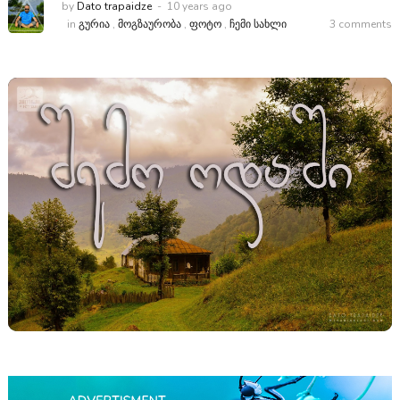
by
Dato trapaidze
10 years ago
in
ᲒᲣᲠᲘᲐ
,
ᲛᲝᲒᲖᲐᲣᲠᲝᲑᲐ
,
ᲤᲝᲢᲝ
,
ᲩᲔᲛᲘ ᲡᲐᲮᲚᲘ
3 comments