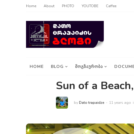
Home
About
PHOTO
YOUTOBE
Caffee
HOME
BLOG
ᲛᲝᲒᲖᲐᲣᲠᲝᲑᲐ
DOCUME
Sun of a Beach
by
Dato trapaidze
11 years ago
i