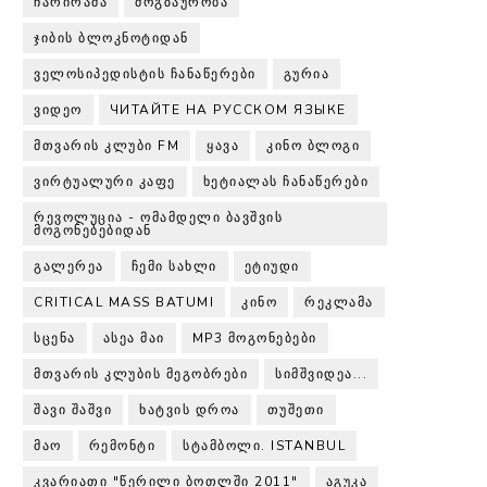
ᲩᲐᲠᲘᲠᲐᲛᲐ
ᲛᲝᲒᲖᲐᲣᲠᲝᲑᲐ
ᲯᲘᲑᲘᲡ ᲑᲚᲝᲙᲜᲝᲢᲘᲓᲐᲜ
ᲕᲔᲚᲝᲡᲘᲞᲔᲓᲘᲡᲢᲘᲡ ᲩᲐᲜᲐᲬᲔᲠᲔᲑᲘ
ᲒᲣᲠᲘᲐ
ᲕᲘᲓᲔᲝ
ЧИТАЙТЕ НА РУССКОМ ЯЗЫКЕ
ᲛᲗᲕᲐᲠᲘᲡ ᲙᲚᲣᲑᲘ FM
ᲧᲐᲕᲐ
ᲙᲘᲜᲝ ᲑᲚᲝᲒᲘ
ᲕᲘᲠᲢᲣᲐᲚᲣᲠᲘ ᲙᲐᲤᲔ
ᲮᲔᲢᲘᲐᲚᲐᲡ ᲩᲐᲜᲐᲬᲔᲠᲔᲑᲘ
ᲠᲔᲕᲝᲚᲣᲪᲘᲐ - ᲝᲛᲐᲛᲓᲔᲚᲘ ᲑᲐᲕᲨᲕᲘᲡ
ᲛᲝᲒᲝᲜᲔᲑᲔᲑᲘᲓᲐᲜ
ᲒᲐᲚᲔᲠᲔᲐ
ᲩᲔᲛᲘ ᲡᲐᲮᲚᲘ
ᲔᲢᲘᲣᲓᲘ
CRITICAL MASS BATUMI
ᲙᲘᲜᲝ
ᲠᲔᲙᲚᲐᲛᲐ
ᲡᲪᲔᲜᲐ
ᲐᲡᲔᲐ ᲛᲐᲘ
MP3 ᲛᲝᲒᲝᲜᲔᲑᲔᲑᲘ
ᲛᲗᲕᲐᲠᲘᲡ ᲙᲚᲣᲑᲘᲡ ᲛᲔᲒᲝᲑᲠᲔᲑᲘ
ᲡᲘᲛᲨᲕᲘᲓᲔᲐ...
ᲨᲐᲕᲘ ᲨᲐᲨᲕᲘ
ᲮᲐᲢᲕᲘᲡ ᲓᲠᲝᲐ
ᲗᲣᲨᲔᲗᲘ
ᲛᲐᲝ
ᲠᲔᲛᲝᲜᲢᲘ
ᲡᲢᲐᲛᲑᲝᲚᲘ. ISTANBUL
ᲙᲕᲐᲠᲘᲐᲗᲘ "ᲬᲔᲠᲘᲚᲘ ᲑᲝᲗᲚᲨᲘ 2011"
ᲐᲒᲣᲙᲐ