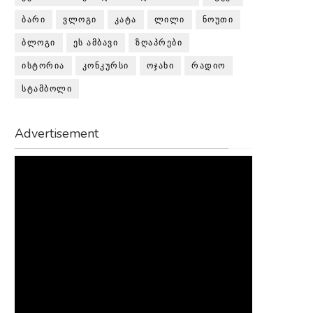
ᲑᲐᲠᲘ
ᲕᲚᲝᲒᲘ
ᲙᲐᲢᲐ
ᲚᲘᲚᲘ
ᲜᲝᲣᲗᲘ
ᲑᲚᲝᲒᲘ
ᲔᲡ ᲐᲛᲑᲐᲕᲘ
ᲖᲦᲐᲞᲠᲔᲑᲘ
ᲘᲡᲢᲝᲠᲘᲐ
ᲙᲝᲜᲙᲣᲠᲡᲘ
ᲝᲯᲐᲮᲘ
ᲠᲐᲓᲘᲝ
ᲡᲢᲐᲛᲑᲝᲚᲘ
Advertisement