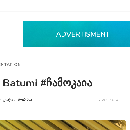
NTATION
, Batumi #ჩამოკაია
n
ᲤᲝᲢᲝ
,
ᲩᲐᲠᲘᲠᲐᲛᲐ
0 comments