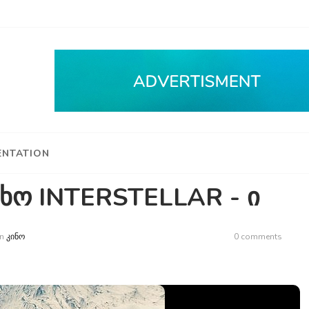
NTATION
ხო INTERSTELLAR - ი
n
ᲙᲘᲜᲝ
0 comments