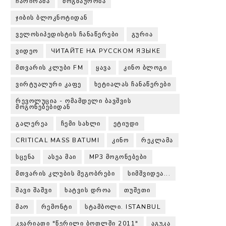
ᲩᲐᲠᲘᲠᲐᲛᲐ
ᲛᲝᲒᲖᲐᲣᲠᲝᲑᲐ
ᲯᲘᲑᲘᲡ ᲑᲚᲝᲙᲜᲝᲢᲘᲓᲐᲜ
ᲕᲔᲚᲝᲡᲘᲞᲔᲓᲘᲡᲢᲘᲡ ᲩᲐᲜᲐᲬᲔᲠᲔᲑᲘ
ᲒᲣᲠᲘᲐ
ᲕᲘᲓᲔᲝ
ЧИТАЙТЕ НА РУССКОМ ЯЗЫКЕ
ᲛᲗᲕᲐᲠᲘᲡ ᲙᲚᲣᲑᲘ FM
ᲧᲐᲕᲐ
ᲙᲘᲜᲝ ᲑᲚᲝᲒᲘ
ᲕᲘᲠᲢᲣᲐᲚᲣᲠᲘ ᲙᲐᲤᲔ
ᲮᲔᲢᲘᲐᲚᲐᲡ ᲩᲐᲜᲐᲬᲔᲠᲔᲑᲘ
ᲠᲔᲕᲝᲚᲣᲪᲘᲐ - ᲝᲛᲐᲛᲓᲔᲚᲘ ᲑᲐᲕᲨᲕᲘᲡ
ᲛᲝᲒᲝᲜᲔᲑᲔᲑᲘᲓᲐᲜ
ᲒᲐᲚᲔᲠᲔᲐ
ᲩᲔᲛᲘ ᲡᲐᲮᲚᲘ
ᲔᲢᲘᲣᲓᲘ
CRITICAL MASS BATUMI
ᲙᲘᲜᲝ
ᲠᲔᲙᲚᲐᲛᲐ
ᲡᲪᲔᲜᲐ
ᲐᲡᲔᲐ ᲛᲐᲘ
MP3 ᲛᲝᲒᲝᲜᲔᲑᲔᲑᲘ
ᲛᲗᲕᲐᲠᲘᲡ ᲙᲚᲣᲑᲘᲡ ᲛᲔᲒᲝᲑᲠᲔᲑᲘ
ᲡᲘᲛᲨᲕᲘᲓᲔᲐ...
ᲨᲐᲕᲘ ᲨᲐᲨᲕᲘ
ᲮᲐᲢᲕᲘᲡ ᲓᲠᲝᲐ
ᲗᲣᲨᲔᲗᲘ
ᲛᲐᲝ
ᲠᲔᲛᲝᲜᲢᲘ
ᲡᲢᲐᲛᲑᲝᲚᲘ. ISTANBUL
ᲙᲕᲐᲠᲘᲐᲗᲘ "ᲬᲔᲠᲘᲚᲘ ᲑᲝᲗᲚᲨᲘ 2011"
ᲐᲒᲣᲙᲐ