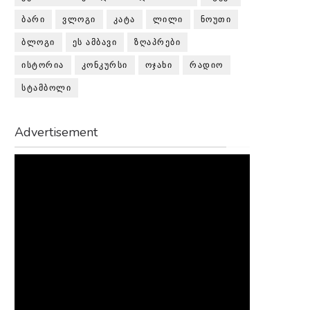
ᲑᲐᲠᲘ
ᲕᲚᲝᲒᲘ
ᲙᲐᲢᲐ
ᲚᲘᲚᲘ
ᲜᲝᲣᲗᲘ
ᲑᲚᲝᲒᲘ
ᲔᲡ ᲐᲛᲑᲐᲕᲘ
ᲖᲦᲐᲞᲠᲔᲑᲘ
ᲘᲡᲢᲝᲠᲘᲐ
ᲙᲝᲜᲙᲣᲠᲡᲘ
ᲝᲯᲐᲮᲘ
ᲠᲐᲓᲘᲝ
ᲡᲢᲐᲛᲑᲝᲚᲘ
Advertisement