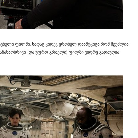
ტებული ფილმი, სადაც კიდევ ერთხელ დაამტკიცა რომ შეუძლია
ანახაობრივი (და უფრო გრძელი) ფილმი ვიდრე გადაუღია