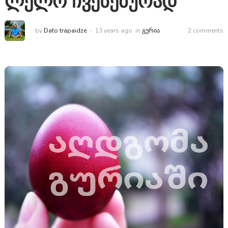
ლელო ჩვენებურად
by
Dato trapaidze
13 years ago
in
ᲒᲣᲠᲘᲐ
2 comments