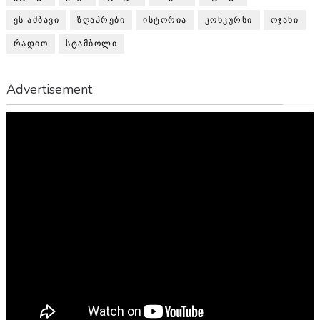
ᲔᲡ ᲐᲛᲑᲐᲕᲘ
ᲖᲦᲐᲞᲠᲔᲑᲘ
ᲘᲡᲢᲝᲠᲘᲐ
ᲙᲝᲜᲙᲣᲠᲡᲘ
ᲝᲯᲐᲮᲘ
ᲠᲐᲓᲘᲝ
ᲡᲢᲐᲛᲑᲝᲚᲘ
Advertisement