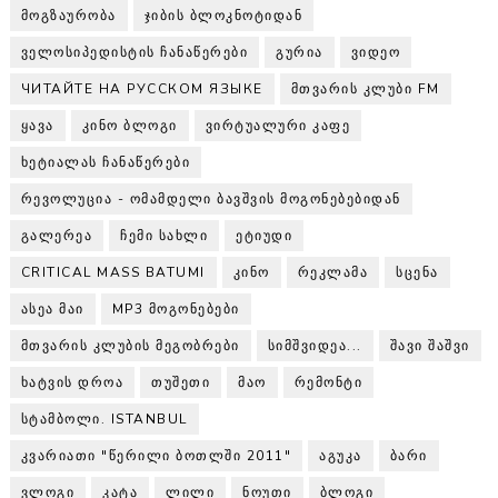
ᲛᲝᲒᲖᲐᲣᲠᲝᲑᲐ
ᲯᲘᲑᲘᲡ ᲑᲚᲝᲙᲜᲝᲢᲘᲓᲐᲜ
ᲕᲔᲚᲝᲡᲘᲞᲔᲓᲘᲡᲢᲘᲡ ᲩᲐᲜᲐᲬᲔᲠᲔᲑᲘ
ᲒᲣᲠᲘᲐ
ᲕᲘᲓᲔᲝ
ЧИТАЙТЕ НА РУССКОМ ЯЗЫКЕ
ᲛᲗᲕᲐᲠᲘᲡ ᲙᲚᲣᲑᲘ FM
ᲧᲐᲕᲐ
ᲙᲘᲜᲝ ᲑᲚᲝᲒᲘ
ᲕᲘᲠᲢᲣᲐᲚᲣᲠᲘ ᲙᲐᲤᲔ
ᲮᲔᲢᲘᲐᲚᲐᲡ ᲩᲐᲜᲐᲬᲔᲠᲔᲑᲘ
ᲠᲔᲕᲝᲚᲣᲪᲘᲐ - ᲝᲛᲐᲛᲓᲔᲚᲘ ᲑᲐᲕᲨᲕᲘᲡ ᲛᲝᲒᲝᲜᲔᲑᲔᲑᲘᲓᲐᲜ
ᲒᲐᲚᲔᲠᲔᲐ
ᲩᲔᲛᲘ ᲡᲐᲮᲚᲘ
ᲔᲢᲘᲣᲓᲘ
CRITICAL MASS BATUMI
ᲙᲘᲜᲝ
ᲠᲔᲙᲚᲐᲛᲐ
ᲡᲪᲔᲜᲐ
ᲐᲡᲔᲐ ᲛᲐᲘ
MP3 ᲛᲝᲒᲝᲜᲔᲑᲔᲑᲘ
ᲛᲗᲕᲐᲠᲘᲡ ᲙᲚᲣᲑᲘᲡ ᲛᲔᲒᲝᲑᲠᲔᲑᲘ
ᲡᲘᲛᲨᲕᲘᲓᲔᲐ...
ᲨᲐᲕᲘ ᲨᲐᲨᲕᲘ
ᲮᲐᲢᲕᲘᲡ ᲓᲠᲝᲐ
ᲗᲣᲨᲔᲗᲘ
ᲛᲐᲝ
ᲠᲔᲛᲝᲜᲢᲘ
ᲡᲢᲐᲛᲑᲝᲚᲘ. ISTANBUL
ᲙᲕᲐᲠᲘᲐᲗᲘ "ᲬᲔᲠᲘᲚᲘ ᲑᲝᲗᲚᲨᲘ 2011"
ᲐᲒᲣᲙᲐ
ᲑᲐᲠᲘ
ᲕᲚᲝᲒᲘ
ᲙᲐᲢᲐ
ᲚᲘᲚᲘ
ᲜᲝᲣᲗᲘ
ᲑᲚᲝᲒᲘ