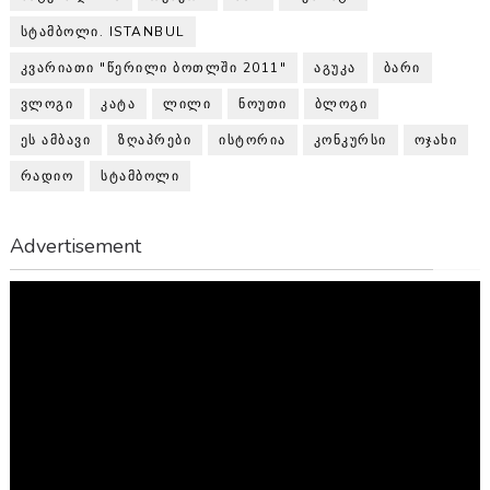
ᲡᲢᲐᲛᲑᲝᲚᲘ. ISTANBUL
ᲙᲕᲐᲠᲘᲐᲗᲘ "ᲬᲔᲠᲘᲚᲘ ᲑᲝᲗᲚᲨᲘ 2011"
ᲐᲒᲣᲙᲐ
ᲑᲐᲠᲘ
ᲕᲚᲝᲒᲘ
ᲙᲐᲢᲐ
ᲚᲘᲚᲘ
ᲜᲝᲣᲗᲘ
ᲑᲚᲝᲒᲘ
ᲔᲡ ᲐᲛᲑᲐᲕᲘ
ᲖᲦᲐᲞᲠᲔᲑᲘ
ᲘᲡᲢᲝᲠᲘᲐ
ᲙᲝᲜᲙᲣᲠᲡᲘ
ᲝᲯᲐᲮᲘ
ᲠᲐᲓᲘᲝ
ᲡᲢᲐᲛᲑᲝᲚᲘ
Advertisement