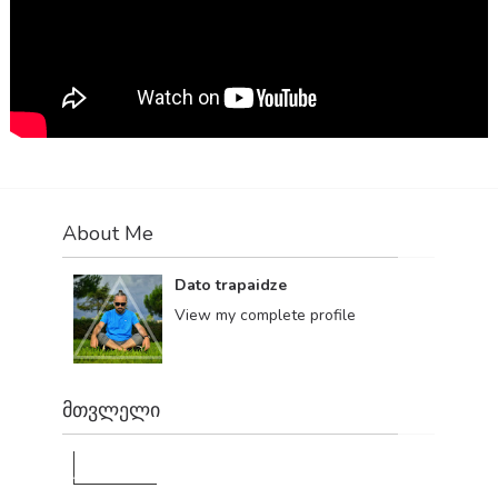
About Me
Dato trapaidze
View my complete profile
მთვლელი
1,179,400