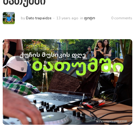
ბათუმში
by
Dato trapaidze
13 years ago
in
ᲤᲝᲢᲝ
0 comments