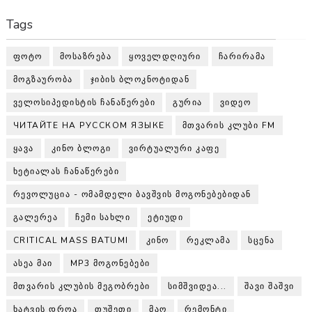
Tags
ᲤᲝᲢᲝ
ᲛᲝᲡᲐᲖᲠᲔᲑᲐ
ᲧᲝᲕᲔᲚᲓᲦᲘᲣᲠᲘ
ᲩᲐᲠᲘᲠᲐᲛᲐ
ᲛᲝᲒᲖᲐᲣᲠᲝᲑᲐ
ᲯᲘᲑᲘᲡ ᲑᲚᲝᲙᲜᲝᲢᲘᲓᲐᲜ
ᲕᲔᲚᲝᲡᲘᲞᲔᲓᲘᲡᲢᲘᲡ ᲩᲐᲜᲐᲬᲔᲠᲔᲑᲘ
ᲒᲣᲠᲘᲐ
ᲕᲘᲓᲔᲝ
ЧИТАЙТЕ НА РУССКОМ ЯЗЫКЕ
ᲛᲗᲕᲐᲠᲘᲡ ᲙᲚᲣᲑᲘ FM
ᲧᲐᲕᲐ
ᲙᲘᲜᲝ ᲑᲚᲝᲒᲘ
ᲕᲘᲠᲢᲣᲐᲚᲣᲠᲘ ᲙᲐᲤᲔ
ᲮᲔᲢᲘᲐᲚᲐᲡ ᲩᲐᲜᲐᲬᲔᲠᲔᲑᲘ
ᲠᲔᲕᲝᲚᲣᲪᲘᲐ - ᲝᲛᲐᲛᲓᲔᲚᲘ ᲑᲐᲕᲨᲕᲘᲡ ᲛᲝᲒᲝᲜᲔᲑᲔᲑᲘᲓᲐᲜ
ᲒᲐᲚᲔᲠᲔᲐ
ᲩᲔᲛᲘ ᲡᲐᲮᲚᲘ
ᲔᲢᲘᲣᲓᲘ
CRITICAL MASS BATUMI
ᲙᲘᲜᲝ
ᲠᲔᲙᲚᲐᲛᲐ
ᲡᲪᲔᲜᲐ
ᲐᲡᲔᲐ ᲛᲐᲘ
MP3 ᲛᲝᲒᲝᲜᲔᲑᲔᲑᲘ
ᲛᲗᲕᲐᲠᲘᲡ ᲙᲚᲣᲑᲘᲡ ᲛᲔᲒᲝᲑᲠᲔᲑᲘ
ᲡᲘᲛᲨᲕᲘᲓᲔᲐ...
ᲨᲐᲕᲘ ᲨᲐᲨᲕᲘ
ᲮᲐᲢᲕᲘᲡ ᲓᲠᲝᲐ
ᲗᲣᲨᲔᲗᲘ
ᲛᲐᲝ
ᲠᲔᲛᲝᲜᲢᲘ