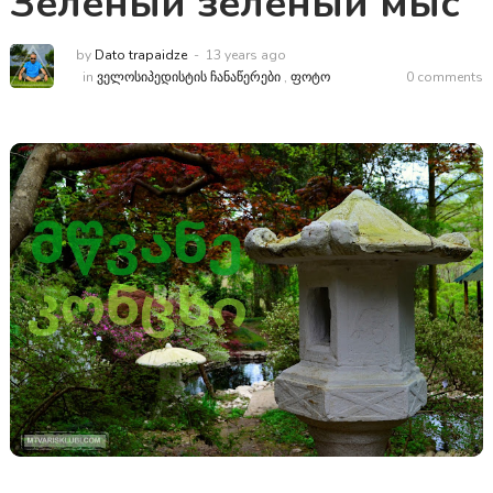
Зеленый зеленый мыс
by
Dato trapaidze
13 years ago
in
ᲕᲔᲚᲝᲡᲘᲞᲔᲓᲘᲡᲢᲘᲡ ᲩᲐᲜᲐᲬᲔᲠᲔᲑᲘ
,
ᲤᲝᲢᲝ
0 comments