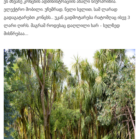
ეს მწვანე კონცხის ადმინისტრაციის ახალი სიურპრიზია.
ელექტრო მობილი. უჩუმრად, ნელი სვლით, სამ ლარად
გადაგატარებთ კონცხს... უკან გადმოტარება რატომღაც ისევ 3
ლარი ღირს. მაგრამ როდესაც დაღლილი ხარ - სულზედ
მისწრებაა....