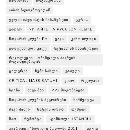
ᲩᲐᲠᲘᲠᲐᲛᲐ
ᲛᲝᲒᲖᲐᲣᲠᲝᲑᲐ
ᲯᲘᲑᲘᲡ ᲑᲚᲝᲙᲜᲝᲢᲘᲓᲐᲜ
ᲕᲔᲚᲝᲡᲘᲞᲔᲓᲘᲡᲢᲘᲡ ᲩᲐᲜᲐᲬᲔᲠᲔᲑᲘ
ᲒᲣᲠᲘᲐ
ᲕᲘᲓᲔᲝ
ЧИТАЙТЕ НА РУССКОМ ЯЗЫКЕ
ᲛᲗᲕᲐᲠᲘᲡ ᲙᲚᲣᲑᲘ FM
ᲧᲐᲕᲐ
ᲙᲘᲜᲝ ᲑᲚᲝᲒᲘ
ᲕᲘᲠᲢᲣᲐᲚᲣᲠᲘ ᲙᲐᲤᲔ
ᲮᲔᲢᲘᲐᲚᲐᲡ ᲩᲐᲜᲐᲬᲔᲠᲔᲑᲘ
ᲠᲔᲕᲝᲚᲣᲪᲘᲐ - ᲝᲛᲐᲛᲓᲔᲚᲘ ᲑᲐᲕᲨᲕᲘᲡ
ᲛᲝᲒᲝᲜᲔᲑᲔᲑᲘᲓᲐᲜ
ᲒᲐᲚᲔᲠᲔᲐ
ᲩᲔᲛᲘ ᲡᲐᲮᲚᲘ
ᲔᲢᲘᲣᲓᲘ
CRITICAL MASS BATUMI
ᲙᲘᲜᲝ
ᲠᲔᲙᲚᲐᲛᲐ
ᲡᲪᲔᲜᲐ
ᲐᲡᲔᲐ ᲛᲐᲘ
MP3 ᲛᲝᲒᲝᲜᲔᲑᲔᲑᲘ
ᲛᲗᲕᲐᲠᲘᲡ ᲙᲚᲣᲑᲘᲡ ᲛᲔᲒᲝᲑᲠᲔᲑᲘ
ᲡᲘᲛᲨᲕᲘᲓᲔᲐ...
ᲨᲐᲕᲘ ᲨᲐᲨᲕᲘ
ᲮᲐᲢᲕᲘᲡ ᲓᲠᲝᲐ
ᲗᲣᲨᲔᲗᲘ
ᲛᲐᲝ
ᲠᲔᲛᲝᲜᲢᲘ
ᲡᲢᲐᲛᲑᲝᲚᲘ. ISTANBUL
ᲙᲕᲐᲠᲘᲐᲗᲘ "ᲬᲔᲠᲘᲚᲘ ᲑᲝᲗᲚᲨᲘ 2011"
ᲐᲒᲣᲙᲐ