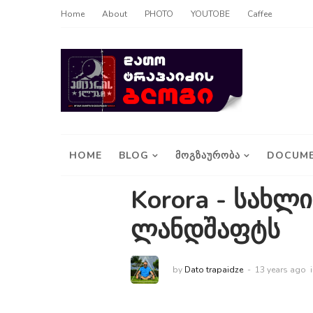
Home
About
PHOTO
YOUTOBE
Caffee
HOME
BLOG
ᲛᲝᲒᲖᲐᲣᲠᲝᲑᲐ
DOCUME
Korora - სახლ
ლანდშაფტს
by
Dato trapaidze
13 years ago
i