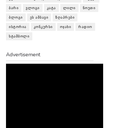
ᲑᲐᲠᲘ
ᲕᲚᲝᲒᲘ
ᲙᲐᲢᲐ
ᲚᲘᲚᲘ
ᲜᲝᲣᲗᲘ
ᲑᲚᲝᲒᲘ
ᲔᲡ ᲐᲛᲑᲐᲕᲘ
ᲖᲦᲐᲞᲠᲔᲑᲘ
ᲘᲡᲢᲝᲠᲘᲐ
ᲙᲝᲜᲙᲣᲠᲡᲘ
ᲝᲯᲐᲮᲘ
ᲠᲐᲓᲘᲝ
ᲡᲢᲐᲛᲑᲝᲚᲘ
Advertisement