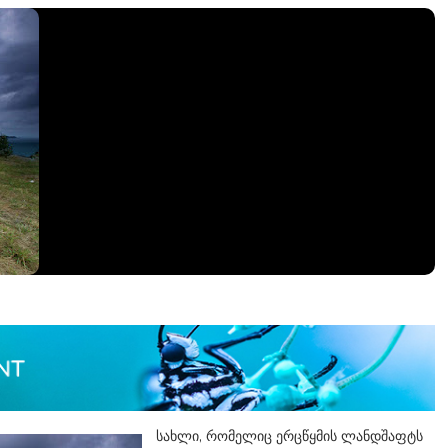
სახლი, რომელიც ერცწყმის ლანდშაფტს