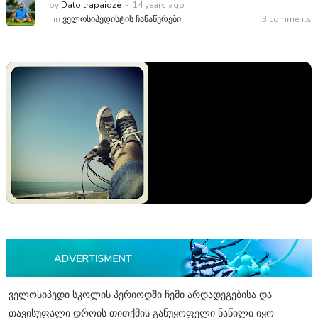
by
Dato trapaidze
14 years ago
in
ᲕᲔᲚᲝᲡᲘᲞᲔᲓᲘᲡᲢᲘᲡ ᲩᲐᲜᲐᲬᲔᲠᲔᲑᲘ
3 comments
ველოსიპედი სკოლის პერიოდში ჩემი არდადეგებისა და
თავისუფალი დროის თითქმის განუყოფელი ნაწილი იყო.