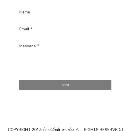
Name
Email
*
Message
*
COPYRIGHT 2017,
ᲛᲗᲕᲐᲠᲘᲡ ᲙᲚᲣᲑᲘ
. ALL RIGHTS RESERVED. |