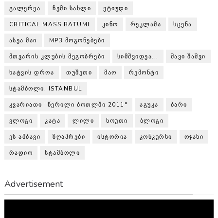
ᲒᲐᲚᲔᲠᲔᲐ
ᲩᲔᲛᲘ ᲡᲐᲮᲚᲘ
ᲔᲢᲘᲣᲓᲘ
CRITICAL MASS BATUMI
ᲙᲘᲜᲝ
ᲠᲔᲙᲚᲐᲛᲐ
ᲡᲪᲔᲜᲐ
ᲐᲡᲔᲐ ᲛᲐᲘ
MP3 ᲛᲝᲒᲝᲜᲔᲑᲔᲑᲘ
ᲛᲗᲕᲐᲠᲘᲡ ᲙᲚᲣᲑᲘᲡ ᲛᲔᲒᲝᲑᲠᲔᲑᲘ
ᲡᲘᲛᲨᲕᲘᲓᲔᲐ...
ᲨᲐᲕᲘ ᲨᲐᲨᲕᲘ
ᲮᲐᲢᲕᲘᲡ ᲓᲠᲝᲐ
ᲗᲣᲨᲔᲗᲘ
ᲛᲐᲝ
ᲠᲔᲛᲝᲜᲢᲘ
ᲡᲢᲐᲛᲑᲝᲚᲘ. ISTANBUL
ᲙᲕᲐᲠᲘᲐᲗᲘ "ᲬᲔᲠᲘᲚᲘ ᲑᲝᲗᲚᲨᲘ 2011"
ᲐᲒᲣᲙᲐ
ᲑᲐᲠᲘ
ᲕᲚᲝᲒᲘ
ᲙᲐᲢᲐ
ᲚᲘᲚᲘ
ᲜᲝᲣᲗᲘ
ᲑᲚᲝᲒᲘ
ᲔᲡ ᲐᲛᲑᲐᲕᲘ
ᲖᲦᲐᲞᲠᲔᲑᲘ
ᲘᲡᲢᲝᲠᲘᲐ
ᲙᲝᲜᲙᲣᲠᲡᲘ
ᲝᲯᲐᲮᲘ
ᲠᲐᲓᲘᲝ
ᲡᲢᲐᲛᲑᲝᲚᲘ
Advertisement