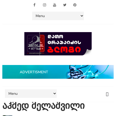
აჰმედ მელაშვილი