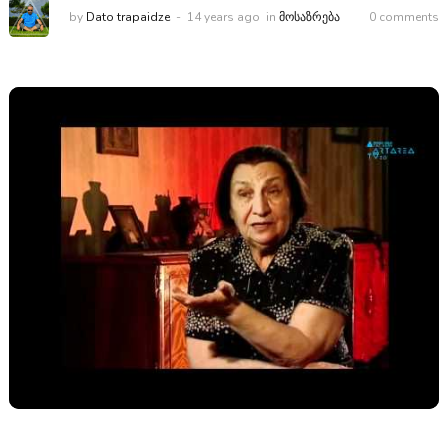
by
Dato trapaidze
14 years ago
in
ᲛᲝᲡᲐᲖᲠᲔᲑᲐ
0 comments