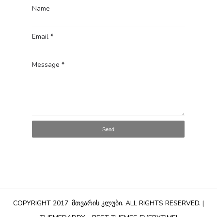
Name
Email
*
Message
*
COPYRIGHT 2017,
ᲛᲗᲕᲐᲠᲘᲡ ᲙᲚᲣᲑᲘ
. ALL RIGHTS RESERVED. |