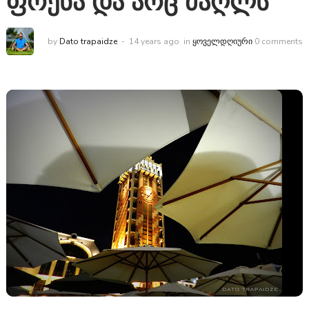
ფრენა და არც ძაღლს
by
Dato trapaidze
14 years ago
in
ᲧᲝᲕᲔᲚᲓᲦᲘᲣᲠᲘ
0 comments