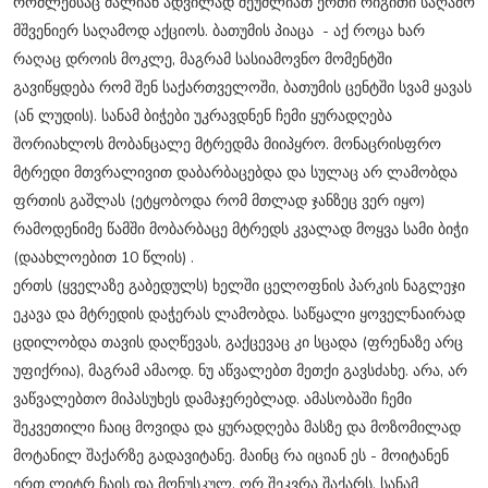
რომლებსაც ძალიან ადვილად შეუძლიათ ერთი რიგითი საღამო
მშვენიერ საღამოდ აქციოს. ბათუმის პიაცა - აქ როცა ხარ
რაღაც დროის მოკლე, მაგრამ სასიამოვნო მომენტში
გავიწყდება რომ შენ საქართველოში, ბათუმის ცენტში სვამ ყავას
(ან ლუდის). სანამ ბიჭები უკრავდნენ ჩემი ყურადღება
შორიახლოს მობანცალე მტრედმა მიიპყრო. მონაცრისფრო
მტრედი მთვრალივით დაბარბაცებდა და სულაც არ ლამობდა
ფრთის გაშლას (ეტყობოდა რომ მთლად ჯანზეც ვერ იყო)
რამოდენიმე წამში მობარბაცე მტრედს კვალად მოყვა სამი ბიჭი
(დაახლოებით 10 წლის) .
ერთს (ყველაზე გაბედულს) ხელში ცელოფნის პარკის ნაგლეჯი
ეკავა და მტრედის დაჭერას ლამობდა. საწყალი ყოველნაირად
ცდილობდა თავის დაღწევას, გაქცევაც კი სცადა (ფრენაზე არც
უფიქრია), მაგრამ ამაოდ. ნუ აწვალებთ მეთქი გავსძახე. არა, არ
ვაწვალებთო მიპასუხეს დამაჯერებლად. ამასობაში ჩემი
შეკვეთილი ჩაიც მოვიდა და ყურადღება მასზე და მოზომილად
მოტანილ შაქარზე გადავიტანე. მაინც რა იციან ეს - მოიტანენ
ერთ ლიტრ ჩაის და მონუსკულ, ორ შეკვრა შაქარს. სანამ