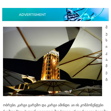
მ
უ
ს
ი
კ
ა,
მ
ე
გ
ობრები, კარგი გარემო და კარგი ამინდი. აი ის კომპონენტები