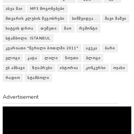
ᲐᲡᲔᲐ ᲛᲐᲘ
MP3 ᲛᲝᲒᲝᲜᲔᲑᲔᲑᲘ
ᲛᲗᲕᲐᲠᲘᲡ ᲙᲚᲣᲑᲘᲡ ᲛᲔᲒᲝᲑᲠᲔᲑᲘ
ᲡᲘᲛᲨᲕᲘᲓᲔᲐ...
ᲨᲐᲕᲘ ᲨᲐᲨᲕᲘ
ᲮᲐᲢᲕᲘᲡ ᲓᲠᲝᲐ
ᲗᲣᲨᲔᲗᲘ
ᲛᲐᲝ
ᲠᲔᲛᲝᲜᲢᲘ
ᲡᲢᲐᲛᲑᲝᲚᲘ. ISTANBUL
ᲙᲕᲐᲠᲘᲐᲗᲘ "ᲬᲔᲠᲘᲚᲘ ᲑᲝᲗᲚᲨᲘ 2011"
ᲐᲒᲣᲙᲐ
ᲑᲐᲠᲘ
ᲕᲚᲝᲒᲘ
ᲙᲐᲢᲐ
ᲚᲘᲚᲘ
ᲜᲝᲣᲗᲘ
ᲑᲚᲝᲒᲘ
ᲔᲡ ᲐᲛᲑᲐᲕᲘ
ᲖᲦᲐᲞᲠᲔᲑᲘ
ᲘᲡᲢᲝᲠᲘᲐ
ᲙᲝᲜᲙᲣᲠᲡᲘ
ᲝᲯᲐᲮᲘ
ᲠᲐᲓᲘᲝ
ᲡᲢᲐᲛᲑᲝᲚᲘ
Advertisement