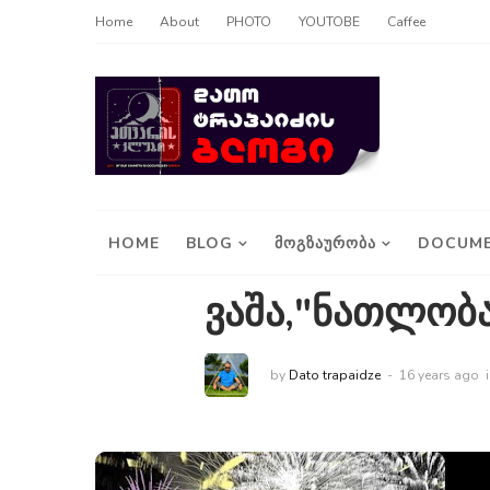
Home
About
PHOTO
YOUTOBE
Caffee
HOME
BLOG
ᲛᲝᲒᲖᲐᲣᲠᲝᲑᲐ
DOCUME
ვაშა,"ნათლობა
by
Dato trapaidze
16 years ago
i