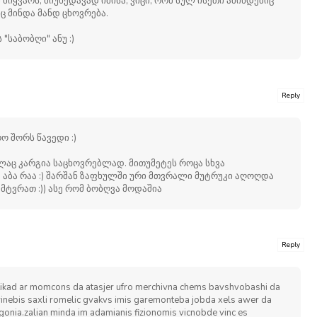
მიყვარს, მიუხედავად იმისა, ვიცი, რომ სულ ისეთი ამინდებიც
ც მინდა მანდ ცხოვრება.
"საბობღი" ანუ :)
Reply
რო შორს წავედი :)
რთლაც კარგია საცხოვრებლად. მითუმეტეს როცა სხვა
აბა რაა :) შარშან ზაფხულში ური მთვრალი მუტრუკი აღოღდა
ტვრათ :)) ასე რომ ბობღვა მოდაშია
Reply
stikad ar momcons da atasjer ufro merchivna chems bavshvobashi da
inebis saxli romelic gvakvs imis garemonteba jobda xels awer da
gonia.zalian minda im adamianis fizionomis vicnobde vinc es