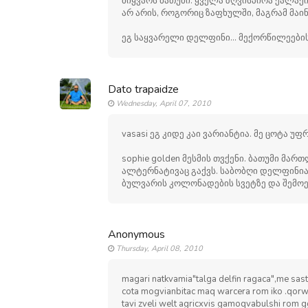
მიყვარს ბათუმი. ყველა ზღვისპირა ქალაქი 
არ არის, როგორიც ზაფხულში, მაგრამ მაინ
ეგ საყვარელი დელფინი... მექორწილეების 
Dato trapaidze
Wednesday, April 07, 2010
vasasi ეგ კიდე კაი ვარიანტია. მე ცოტა უფ
sophie golden მესმის თვქენი. ბათუმი მა
ალტერნატივაც გაქვს. საბობღი დელფინია 
ბულვარის კოლონადების სვეტზე და შემოემ
Anonymous
Thursday, April 08, 2010
magari natkvamia"talga delfin ragaca",me sa
cota mogvianbitac maq warcera rom iko .qorw
tavi zveli welt agricxvis gamoqvabulshi rom g