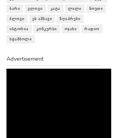
ᲑᲐᲠᲘ
ᲕᲚᲝᲒᲘ
ᲙᲐᲢᲐ
ᲚᲘᲚᲘ
ᲜᲝᲣᲗᲘ
ᲑᲚᲝᲒᲘ
ᲔᲡ ᲐᲛᲑᲐᲕᲘ
ᲖᲦᲐᲞᲠᲔᲑᲘ
ᲘᲡᲢᲝᲠᲘᲐ
ᲙᲝᲜᲙᲣᲠᲡᲘ
ᲝᲯᲐᲮᲘ
ᲠᲐᲓᲘᲝ
ᲡᲢᲐᲛᲑᲝᲚᲘ
Advertisement