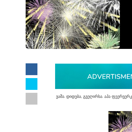
ვაშა. დიდება, გვეღირსა. აჰა ფეერვ