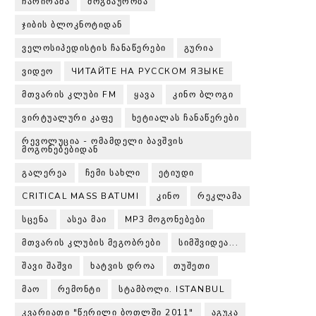
ᲩᲐᲠᲘᲠᲐᲛᲐ
ᲛᲝᲒᲖᲐᲣᲠᲝᲑᲐ
ᲯᲘᲑᲘᲡ ᲑᲚᲝᲙᲜᲝᲢᲘᲓᲐᲜ
ᲕᲔᲚᲝᲡᲘᲞᲔᲓᲘᲡᲢᲘᲡ ᲩᲐᲜᲐᲬᲔᲠᲔᲑᲘ
ᲒᲣᲠᲘᲐ
ᲕᲘᲓᲔᲝ
ЧИТАЙТЕ НА РУССКОМ ЯЗЫКЕ
ᲛᲗᲕᲐᲠᲘᲡ ᲙᲚᲣᲑᲘ FM
ᲧᲐᲕᲐ
ᲙᲘᲜᲝ ᲑᲚᲝᲒᲘ
ᲕᲘᲠᲢᲣᲐᲚᲣᲠᲘ ᲙᲐᲤᲔ
ᲮᲔᲢᲘᲐᲚᲐᲡ ᲩᲐᲜᲐᲬᲔᲠᲔᲑᲘ
ᲠᲔᲕᲝᲚᲣᲪᲘᲐ - ᲝᲛᲐᲛᲓᲔᲚᲘ ᲑᲐᲕᲨᲕᲘᲡ
ᲛᲝᲒᲝᲜᲔᲑᲔᲑᲘᲓᲐᲜ
ᲒᲐᲚᲔᲠᲔᲐ
ᲩᲔᲛᲘ ᲡᲐᲮᲚᲘ
ᲔᲢᲘᲣᲓᲘ
CRITICAL MASS BATUMI
ᲙᲘᲜᲝ
ᲠᲔᲙᲚᲐᲛᲐ
ᲡᲪᲔᲜᲐ
ᲐᲡᲔᲐ ᲛᲐᲘ
MP3 ᲛᲝᲒᲝᲜᲔᲑᲔᲑᲘ
ᲛᲗᲕᲐᲠᲘᲡ ᲙᲚᲣᲑᲘᲡ ᲛᲔᲒᲝᲑᲠᲔᲑᲘ
ᲡᲘᲛᲨᲕᲘᲓᲔᲐ...
ᲨᲐᲕᲘ ᲨᲐᲨᲕᲘ
ᲮᲐᲢᲕᲘᲡ ᲓᲠᲝᲐ
ᲗᲣᲨᲔᲗᲘ
ᲛᲐᲝ
ᲠᲔᲛᲝᲜᲢᲘ
ᲡᲢᲐᲛᲑᲝᲚᲘ. ISTANBUL
ᲙᲕᲐᲠᲘᲐᲗᲘ "ᲬᲔᲠᲘᲚᲘ ᲑᲝᲗᲚᲨᲘ 2011"
ᲐᲒᲣᲙᲐ