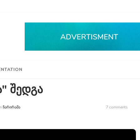
NTATION
" შედგა
n
ᲩᲐᲠᲘᲠᲐᲛᲐ
7 comments