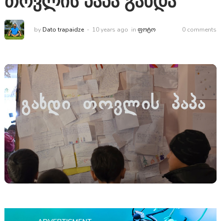
თოვლის პაპა გახდა
by
Dato trapaidze
10 years ago
in
ᲤᲝᲢᲝ
0 comments