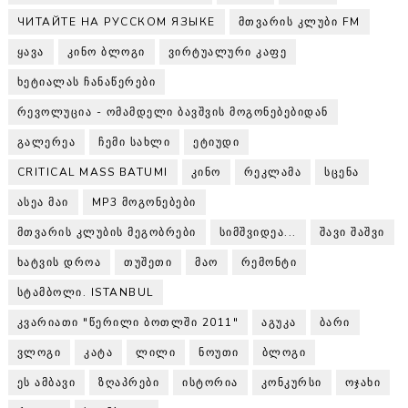
ЧИТАЙТЕ НА РУССКОМ ЯЗЫКЕ
ᲛᲗᲕᲐᲠᲘᲡ ᲙᲚᲣᲑᲘ FM
ᲧᲐᲕᲐ
ᲙᲘᲜᲝ ᲑᲚᲝᲒᲘ
ᲕᲘᲠᲢᲣᲐᲚᲣᲠᲘ ᲙᲐᲤᲔ
ᲮᲔᲢᲘᲐᲚᲐᲡ ᲩᲐᲜᲐᲬᲔᲠᲔᲑᲘ
ᲠᲔᲕᲝᲚᲣᲪᲘᲐ - ᲝᲛᲐᲛᲓᲔᲚᲘ ᲑᲐᲕᲨᲕᲘᲡ ᲛᲝᲒᲝᲜᲔᲑᲔᲑᲘᲓᲐᲜ
ᲒᲐᲚᲔᲠᲔᲐ
ᲩᲔᲛᲘ ᲡᲐᲮᲚᲘ
ᲔᲢᲘᲣᲓᲘ
CRITICAL MASS BATUMI
ᲙᲘᲜᲝ
ᲠᲔᲙᲚᲐᲛᲐ
ᲡᲪᲔᲜᲐ
ᲐᲡᲔᲐ ᲛᲐᲘ
MP3 ᲛᲝᲒᲝᲜᲔᲑᲔᲑᲘ
ᲛᲗᲕᲐᲠᲘᲡ ᲙᲚᲣᲑᲘᲡ ᲛᲔᲒᲝᲑᲠᲔᲑᲘ
ᲡᲘᲛᲨᲕᲘᲓᲔᲐ...
ᲨᲐᲕᲘ ᲨᲐᲨᲕᲘ
ᲮᲐᲢᲕᲘᲡ ᲓᲠᲝᲐ
ᲗᲣᲨᲔᲗᲘ
ᲛᲐᲝ
ᲠᲔᲛᲝᲜᲢᲘ
ᲡᲢᲐᲛᲑᲝᲚᲘ. ISTANBUL
ᲙᲕᲐᲠᲘᲐᲗᲘ "ᲬᲔᲠᲘᲚᲘ ᲑᲝᲗᲚᲨᲘ 2011"
ᲐᲒᲣᲙᲐ
ᲑᲐᲠᲘ
ᲕᲚᲝᲒᲘ
ᲙᲐᲢᲐ
ᲚᲘᲚᲘ
ᲜᲝᲣᲗᲘ
ᲑᲚᲝᲒᲘ
ᲔᲡ ᲐᲛᲑᲐᲕᲘ
ᲖᲦᲐᲞᲠᲔᲑᲘ
ᲘᲡᲢᲝᲠᲘᲐ
ᲙᲝᲜᲙᲣᲠᲡᲘ
ᲝᲯᲐᲮᲘ