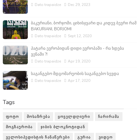
Dato trapaidze
Dec 29, 2023
ბაკურიანი, ბორჯომი, ციხისჯვარი და კიდევ ბევრი რამ
BAKURIANI, BORJOMI
Dato trapaidze
Sept 12, 2020
პატარა ევროპიდან დიდი ევროპაში - რა ხდება
ვენაში ?!
Dato trapaidze
Apr 19, 2020
საგანგებო მდგომარეობის საგანგებო სევდა
Dato trapaidze
Apr 17, 2020
Tags
ᲤᲝᲢᲝ
ᲛᲝᲡᲐᲖᲠᲔᲑᲐ
ᲧᲝᲕᲔᲚᲓᲦᲘᲣᲠᲘ
ᲩᲐᲠᲘᲠᲐᲛᲐ
ᲛᲝᲒᲖᲐᲣᲠᲝᲑᲐ
ᲯᲘᲑᲘᲡ ᲑᲚᲝᲙᲜᲝᲢᲘᲓᲐᲜ
ᲕᲔᲚᲝᲡᲘᲞᲔᲓᲘᲡᲢᲘᲡ ᲩᲐᲜᲐᲬᲔᲠᲔᲑᲘ
ᲒᲣᲠᲘᲐ
ᲕᲘᲓᲔᲝ