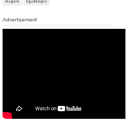
ᲠᲐᲓᲘᲝ
ᲡᲢᲐᲛᲑᲝᲚᲘ
Advertisement