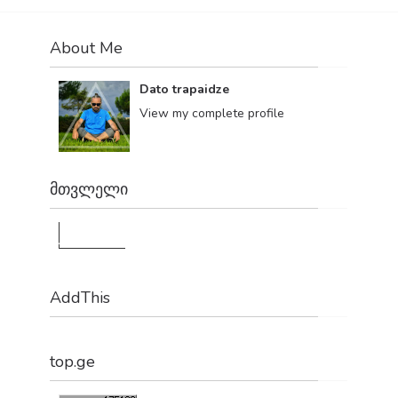
About Me
Dato trapaidze
View my complete profile
მთვლელი
1,179,924
AddThis
top.ge