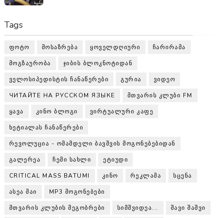
Tags
ᲤᲝᲢᲝ
ᲛᲝᲡᲐᲖᲠᲔᲑᲐ
ᲧᲝᲕᲔᲚᲓᲦᲘᲣᲠᲘ
ᲩᲐᲠᲘᲠᲐᲛᲐ
ᲛᲝᲒᲖᲐᲣᲠᲝᲑᲐ
ᲯᲘᲑᲘᲡ ᲑᲚᲝᲙᲜᲝᲢᲘᲓᲐᲜ
ᲕᲔᲚᲝᲡᲘᲞᲔᲓᲘᲡᲢᲘᲡ ᲩᲐᲜᲐᲬᲔᲠᲔᲑᲘ
ᲒᲣᲠᲘᲐ
ᲕᲘᲓᲔᲝ
ЧИТАЙТЕ НА РУССКОМ ЯЗЫКЕ
ᲛᲗᲕᲐᲠᲘᲡ ᲙᲚᲣᲑᲘ FM
ᲧᲐᲕᲐ
ᲙᲘᲜᲝ ᲑᲚᲝᲒᲘ
ᲕᲘᲠᲢᲣᲐᲚᲣᲠᲘ ᲙᲐᲤᲔ
ᲮᲔᲢᲘᲐᲚᲐᲡ ᲩᲐᲜᲐᲬᲔᲠᲔᲑᲘ
ᲠᲔᲕᲝᲚᲣᲪᲘᲐ - ᲝᲛᲐᲛᲓᲔᲚᲘ ᲑᲐᲕᲨᲕᲘᲡ ᲛᲝᲒᲝᲜᲔᲑᲔᲑᲘᲓᲐᲜ
ᲒᲐᲚᲔᲠᲔᲐ
ᲩᲔᲛᲘ ᲡᲐᲮᲚᲘ
ᲔᲢᲘᲣᲓᲘ
CRITICAL MASS BATUMI
ᲙᲘᲜᲝ
ᲠᲔᲙᲚᲐᲛᲐ
ᲡᲪᲔᲜᲐ
ᲐᲡᲔᲐ ᲛᲐᲘ
MP3 ᲛᲝᲒᲝᲜᲔᲑᲔᲑᲘ
ᲛᲗᲕᲐᲠᲘᲡ ᲙᲚᲣᲑᲘᲡ ᲛᲔᲒᲝᲑᲠᲔᲑᲘ
ᲡᲘᲛᲨᲕᲘᲓᲔᲐ...
ᲨᲐᲕᲘ ᲨᲐᲨᲕᲘ