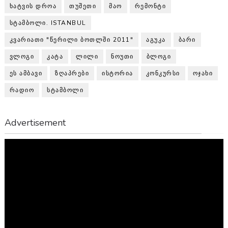
ᲮᲐᲢᲕᲘᲡ ᲓᲠᲝᲐ
ᲗᲣᲨᲔᲗᲘ
ᲛᲐᲝ
ᲠᲔᲛᲝᲜᲢᲘ
ᲡᲢᲐᲛᲑᲝᲚᲘ. ISTANBUL
ᲙᲕᲐᲠᲘᲐᲗᲘ "ᲬᲔᲠᲘᲚᲘ ᲑᲝᲗᲚᲨᲘ 2011"
ᲐᲒᲣᲙᲐ
ᲑᲐᲠᲘ
ᲕᲚᲝᲒᲘ
ᲙᲐᲢᲐ
ᲚᲘᲚᲘ
ᲜᲝᲣᲗᲘ
ᲑᲚᲝᲒᲘ
ᲔᲡ ᲐᲛᲑᲐᲕᲘ
ᲖᲦᲐᲞᲠᲔᲑᲘ
ᲘᲡᲢᲝᲠᲘᲐ
ᲙᲝᲜᲙᲣᲠᲡᲘ
ᲝᲯᲐᲮᲘ
ᲠᲐᲓᲘᲝ
ᲡᲢᲐᲛᲑᲝᲚᲘ
Advertisement