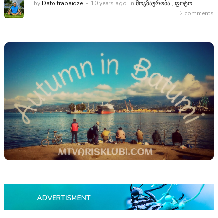
by
Dato trapaidze
10 years ago
in
ᲛᲝᲒᲖᲐᲣᲠᲝᲑᲐ
,
ᲤᲝᲢᲝ
2 comments