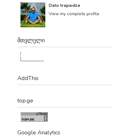
Dato trapaidze
View my complete profile
მთვლელი
1,178,421
AddThis
top.ge
Google Analytics