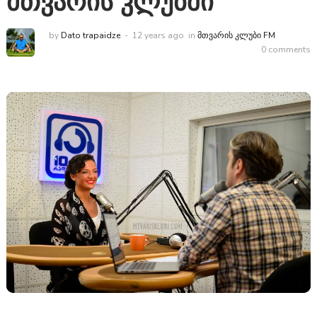
მთვარის კლუბში
by
Dato trapaidze
12 years ago
in
ᲛᲗᲕᲐᲠᲘᲡ ᲙᲚᲣᲑᲘ FM
0 comments