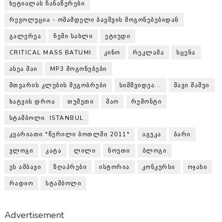
ᲮᲔᲢᲘᲐᲚᲐᲡ ᲩᲐᲜᲐᲬᲔᲠᲔᲑᲘ
ᲠᲔᲕᲝᲚᲣᲪᲘᲐ - ᲝᲛᲐᲛᲓᲔᲚᲘ ᲑᲐᲕᲨᲕᲘᲡ ᲛᲝᲒᲝᲜᲔᲑᲔᲑᲘᲓᲐᲜ
ᲒᲐᲚᲔᲠᲔᲐ
ᲩᲔᲛᲘ ᲡᲐᲮᲚᲘ
ᲔᲢᲘᲣᲓᲘ
CRITICAL MASS BATUMI
ᲙᲘᲜᲝ
ᲠᲔᲙᲚᲐᲛᲐ
ᲡᲪᲔᲜᲐ
ᲐᲡᲔᲐ ᲛᲐᲘ
MP3 ᲛᲝᲒᲝᲜᲔᲑᲔᲑᲘ
ᲛᲗᲕᲐᲠᲘᲡ ᲙᲚᲣᲑᲘᲡ ᲛᲔᲒᲝᲑᲠᲔᲑᲘ
ᲡᲘᲛᲨᲕᲘᲓᲔᲐ...
ᲨᲐᲕᲘ ᲨᲐᲨᲕᲘ
ᲮᲐᲢᲕᲘᲡ ᲓᲠᲝᲐ
ᲗᲣᲨᲔᲗᲘ
ᲛᲐᲝ
ᲠᲔᲛᲝᲜᲢᲘ
ᲡᲢᲐᲛᲑᲝᲚᲘ. ISTANBUL
ᲙᲕᲐᲠᲘᲐᲗᲘ "ᲬᲔᲠᲘᲚᲘ ᲑᲝᲗᲚᲨᲘ 2011"
ᲐᲒᲣᲙᲐ
ᲑᲐᲠᲘ
ᲕᲚᲝᲒᲘ
ᲙᲐᲢᲐ
ᲚᲘᲚᲘ
ᲜᲝᲣᲗᲘ
ᲑᲚᲝᲒᲘ
ᲔᲡ ᲐᲛᲑᲐᲕᲘ
ᲖᲦᲐᲞᲠᲔᲑᲘ
ᲘᲡᲢᲝᲠᲘᲐ
ᲙᲝᲜᲙᲣᲠᲡᲘ
ᲝᲯᲐᲮᲘ
ᲠᲐᲓᲘᲝ
ᲡᲢᲐᲛᲑᲝᲚᲘ
Advertisement