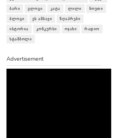
ᲑᲐᲠᲘ
ᲕᲚᲝᲒᲘ
ᲙᲐᲢᲐ
ᲚᲘᲚᲘ
ᲜᲝᲣᲗᲘ
ᲑᲚᲝᲒᲘ
ᲔᲡ ᲐᲛᲑᲐᲕᲘ
ᲖᲦᲐᲞᲠᲔᲑᲘ
ᲘᲡᲢᲝᲠᲘᲐ
ᲙᲝᲜᲙᲣᲠᲡᲘ
ᲝᲯᲐᲮᲘ
ᲠᲐᲓᲘᲝ
ᲡᲢᲐᲛᲑᲝᲚᲘ
Advertisement