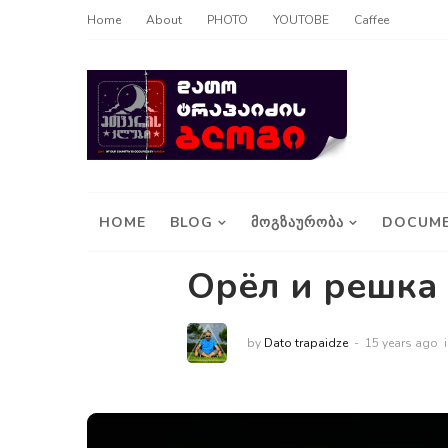
Home
About
PHOTO
YOUTOBE
Caffee
HOME
BLOG
ᲛᲝᲒᲖᲐᲣᲠᲝᲑᲐ
DOCUME
Орёл и решка
by
Dato trapaidze
15 years ago
i