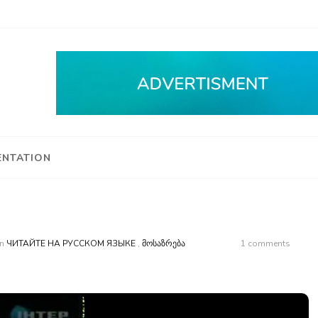
NTATION
n
ЧИТАЙТЕ НА РУССКОМ ЯЗЫКЕ
,
ᲛᲝᲡᲐᲖᲠᲔᲑᲐ
1 comments