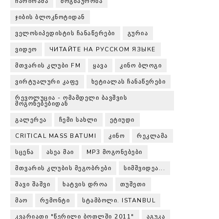
ᲩᲐᲠᲘᲠᲐᲛᲐ
ᲛᲝᲒᲖᲐᲣᲠᲝᲑᲐ
ᲯᲘᲑᲘᲡ ᲑᲚᲝᲙᲜᲝᲢᲘᲓᲐᲜ
ᲕᲔᲚᲝᲡᲘᲞᲔᲓᲘᲡᲢᲘᲡ ᲩᲐᲜᲐᲬᲔᲠᲔᲑᲘ
ᲒᲣᲠᲘᲐ
ᲕᲘᲓᲔᲝ
ЧИТАЙТЕ НА РУССКОМ ЯЗЫКЕ
ᲛᲗᲕᲐᲠᲘᲡ ᲙᲚᲣᲑᲘ FM
ᲧᲐᲕᲐ
ᲙᲘᲜᲝ ᲑᲚᲝᲒᲘ
ᲕᲘᲠᲢᲣᲐᲚᲣᲠᲘ ᲙᲐᲤᲔ
ᲮᲔᲢᲘᲐᲚᲐᲡ ᲩᲐᲜᲐᲬᲔᲠᲔᲑᲘ
ᲠᲔᲕᲝᲚᲣᲪᲘᲐ - ᲝᲛᲐᲛᲓᲔᲚᲘ ᲑᲐᲕᲨᲕᲘᲡ
ᲛᲝᲒᲝᲜᲔᲑᲔᲑᲘᲓᲐᲜ
ᲒᲐᲚᲔᲠᲔᲐ
ᲩᲔᲛᲘ ᲡᲐᲮᲚᲘ
ᲔᲢᲘᲣᲓᲘ
CRITICAL MASS BATUMI
ᲙᲘᲜᲝ
ᲠᲔᲙᲚᲐᲛᲐ
ᲡᲪᲔᲜᲐ
ᲐᲡᲔᲐ ᲛᲐᲘ
MP3 ᲛᲝᲒᲝᲜᲔᲑᲔᲑᲘ
ᲛᲗᲕᲐᲠᲘᲡ ᲙᲚᲣᲑᲘᲡ ᲛᲔᲒᲝᲑᲠᲔᲑᲘ
ᲡᲘᲛᲨᲕᲘᲓᲔᲐ...
ᲨᲐᲕᲘ ᲨᲐᲨᲕᲘ
ᲮᲐᲢᲕᲘᲡ ᲓᲠᲝᲐ
ᲗᲣᲨᲔᲗᲘ
ᲛᲐᲝ
ᲠᲔᲛᲝᲜᲢᲘ
ᲡᲢᲐᲛᲑᲝᲚᲘ. ISTANBUL
ᲙᲕᲐᲠᲘᲐᲗᲘ "ᲬᲔᲠᲘᲚᲘ ᲑᲝᲗᲚᲨᲘ 2011"
ᲐᲒᲣᲙᲐ