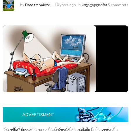
by
Dato trapaidze
16 years ago
in
ᲧᲝᲕᲔᲚᲓᲦᲘᲣᲠᲘ
5 comments
რა ვქნა? მიყვარს ეგ დიზაინერობანას თამაში ჩემს გვერდზე.