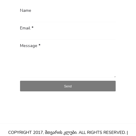
Name
Email
*
Message
*
COPYRIGHT 2017,
ᲛᲗᲕᲐᲠᲘᲡ ᲙᲚᲣᲑᲘ
. ALL RIGHTS RESERVED. |