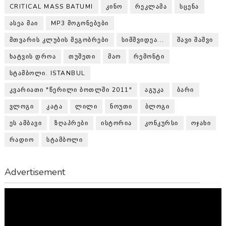
CRITICAL MASS BATUMI
ᲙᲘᲜᲝ
ᲠᲔᲙᲚᲐᲛᲐ
ᲡᲪᲔᲜᲐ
ᲐᲡᲔᲐ ᲛᲐᲘ
MP3 ᲛᲝᲒᲝᲜᲔᲑᲔᲑᲘ
ᲛᲗᲕᲐᲠᲘᲡ ᲙᲚᲣᲑᲘᲡ ᲛᲔᲒᲝᲑᲠᲔᲑᲘ
ᲡᲘᲛᲨᲕᲘᲓᲔᲐ...
ᲨᲐᲕᲘ ᲨᲐᲨᲕᲘ
ᲮᲐᲢᲕᲘᲡ ᲓᲠᲝᲐ
ᲗᲣᲨᲔᲗᲘ
ᲛᲐᲝ
ᲠᲔᲛᲝᲜᲢᲘ
ᲡᲢᲐᲛᲑᲝᲚᲘ. ISTANBUL
ᲙᲕᲐᲠᲘᲐᲗᲘ "ᲬᲔᲠᲘᲚᲘ ᲑᲝᲗᲚᲨᲘ 2011"
ᲐᲒᲣᲙᲐ
ᲑᲐᲠᲘ
ᲕᲚᲝᲒᲘ
ᲙᲐᲢᲐ
ᲚᲘᲚᲘ
ᲜᲝᲣᲗᲘ
ᲑᲚᲝᲒᲘ
ᲔᲡ ᲐᲛᲑᲐᲕᲘ
ᲖᲦᲐᲞᲠᲔᲑᲘ
ᲘᲡᲢᲝᲠᲘᲐ
ᲙᲝᲜᲙᲣᲠᲡᲘ
ᲝᲯᲐᲮᲘ
ᲠᲐᲓᲘᲝ
ᲡᲢᲐᲛᲑᲝᲚᲘ
Advertisement